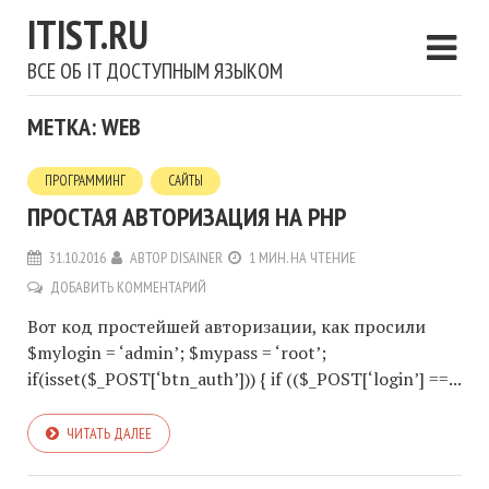
ITIST.RU
ВСЕ ОБ IT ДОСТУПНЫМ ЯЗЫКОМ
МЕТКА: WEB
ПРОГРАММИНГ
САЙТЫ
ПРОСТАЯ АВТОРИЗАЦИЯ НА PHP
31.10.2016
АВТОР
DISAINER
1 МИН. НА ЧТЕНИЕ
ДОБАВИТЬ КОММЕНТАРИЙ
Вот код простейшей авторизации, как просили
$mylogin = ‘admin’; $mypass = ‘root’;
if(isset($_POST[‘btn_auth’])) { if (($_POST[‘login’] ==...
ЧИТАТЬ ДАЛЕЕ