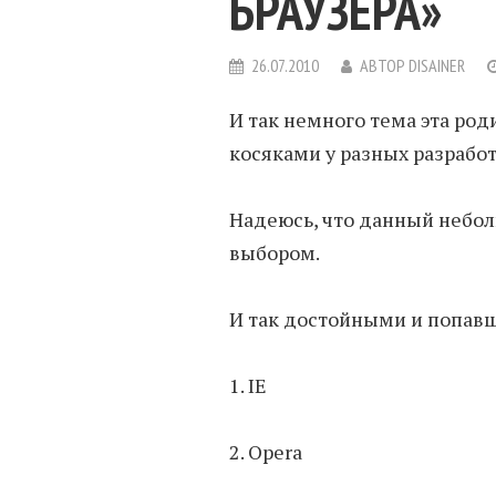
БРАУЗЕРА»
26.07.2010
АВТОР
DISAINER
И так немного тема эта роди
косяками у разных разработ
Надеюсь, что данный небол
выбором.
И так достойными и попавш
1. IE
2. Opera