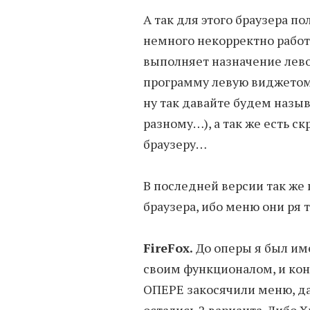
А так для этого браузера п
немного некорректно работ
выполняет назначение лево
программу левую виджетом т
ну так давайте будем назыв
разному…), а так же есть ск
браузеру…
В последней версии так же 
браузера, ибо меню они ря 
FireFox.
До оперы я был им
своим функционалом, и ко
ОПЕРЕ закосячили меню, да